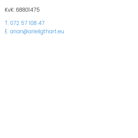
KvK: 68801475
T. 072 57 108 47
E. arian@arieligthart.eu