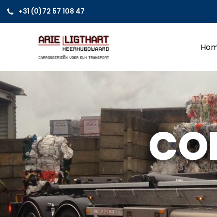
+31 (0)72 57 108 47
Ho
CO