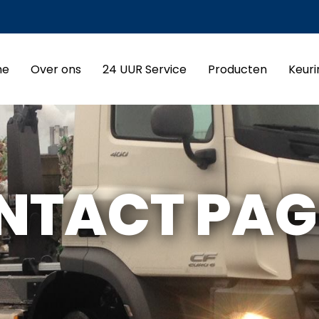
me
Over ons
24 UUR Service
Producten
Keur
NTACT PAG